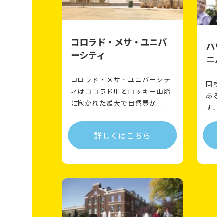
コロラド・メサ・ユニバ
ハ
ーシティ
ニ
コロラド・メサ・ユニバーシテ
同
ィはコロラド川とロッキー山脈
あ
に抱かれた雄大で自然豊か...
す
詳しくはこちら