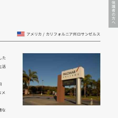
保護者の方へ
アメリカ / カリフォルニア州ロサンゼルス
した
生活
内
なメ
適な